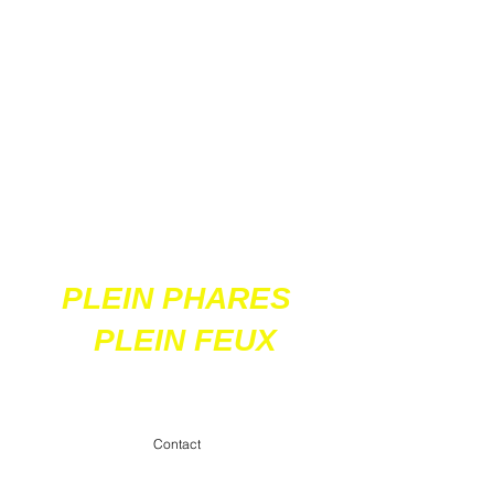
Ces 2 sites
acceptent les paiements
en ligne par carte
bancaire
PLEIN PHARES
PLEIN FEUX
contact@pleinpharespleinfeux.net
Contact