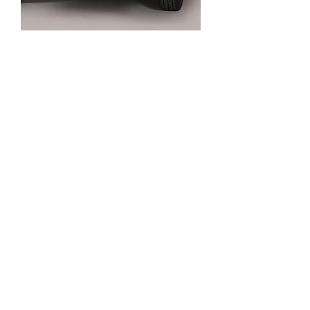
SKU : 3PF699
Feu arrière côté droit PEUGEOT
BOXER
Prix
40,00 €
Quantité
*
Ajouter au panier
Feu arrière côté droit pour PEUGEOT
BOXER pour modèles de 2006 à 2014