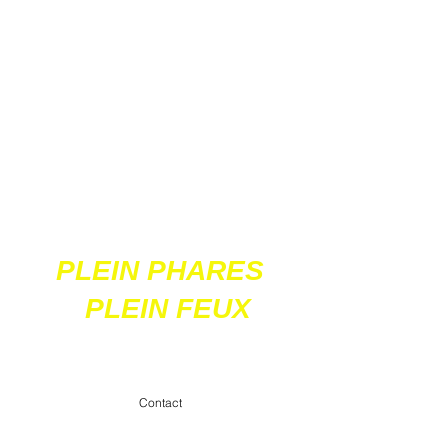
Ces 2 sites
acceptent les paiements
en ligne par carte
bancaire
PLEIN PHARES
PLEIN FEUX
contact@pleinpharespleinfeux.net
Contact