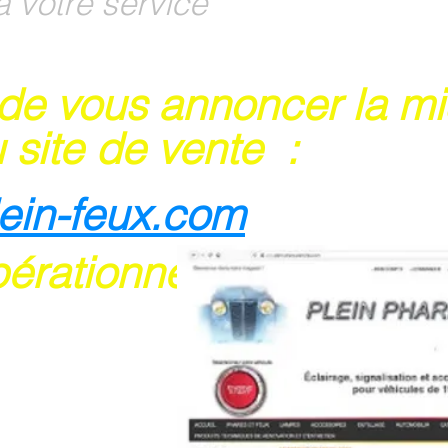
à votre service
 de vous annoncer la m
 site de vente :
lein-feux.com
pérationnel
rte bancaire