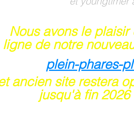
et youngtimer 
Nous avons le plaisir
 ligne de notre nouveau
plein-phares-p
t ancien site restera o
usqu'à fin 202
6
 sites acceptent les paiements en ligne par ca