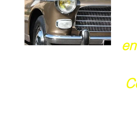
en
Ce
j
Ces 2