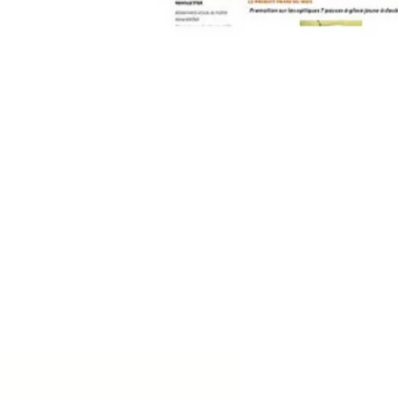
contact@pleinpharespleinfeux.net