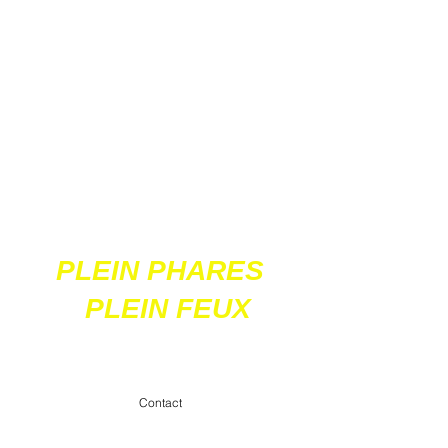
Ces 2 sites
acceptent les paiements
en ligne par carte
bancaire
PLEIN PHARES
PLEIN FEUX
contact@pleinpharespleinfeux.net
Contact