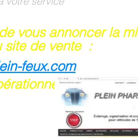
à votre service
 de vous annoncer la m
 site de vente :
lein-feux.com
pérationnel
rte bancaire