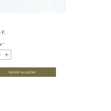
Prix
 €
té
*
Ajouter au panier