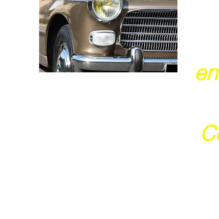
en
Ce
j
Ces 2