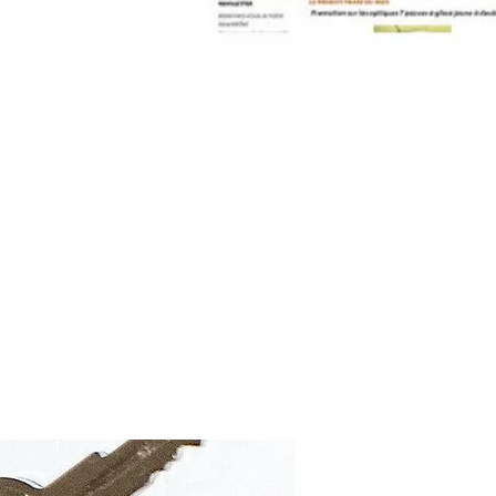
contact@pleinpharespleinfeux.net