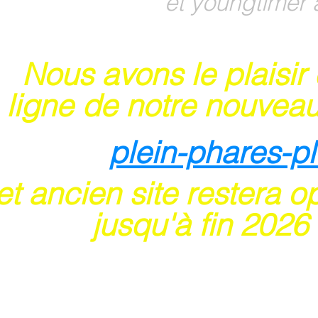
et youngtimer 
Nous avons le plaisir
 ligne de notre nouveau
plein-phares-p
t ancien site restera o
usqu'à fin 202
6
 sites acceptent les paiements en ligne par ca