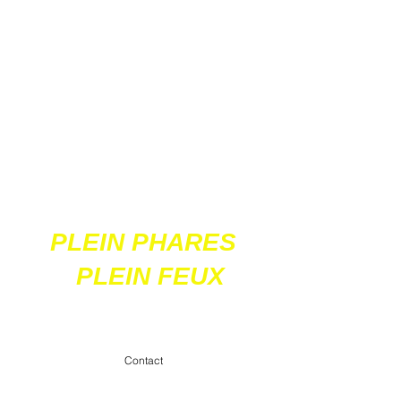
Ces 2 sites
acceptent les paiements
en ligne par carte
bancaire
PLEIN PHARES
PLEIN FEUX
contact@pleinpharespleinfeux.net
Contact