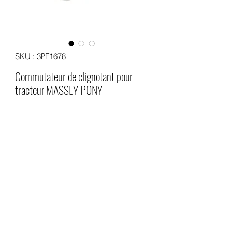
SKU : 3PF1678
Commutateur de clignotant pour
tracteur MASSEY PONY
Prix
18,00 €
Quantité
*
Ajouter au panier
Commutateur de clignotant pour