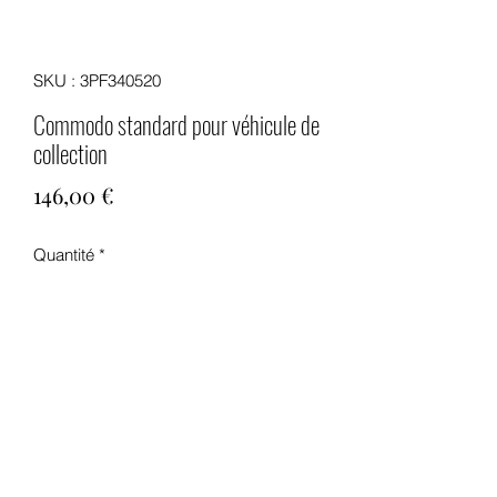
SKU : 3PF340520
Commodo standard pour véhicule de
collection
Prix
146,00 €
Quantité
*
Ajouter au panier
Commodo standard pour véhicules de
collection
Ce commodo est conçu pour se fixer