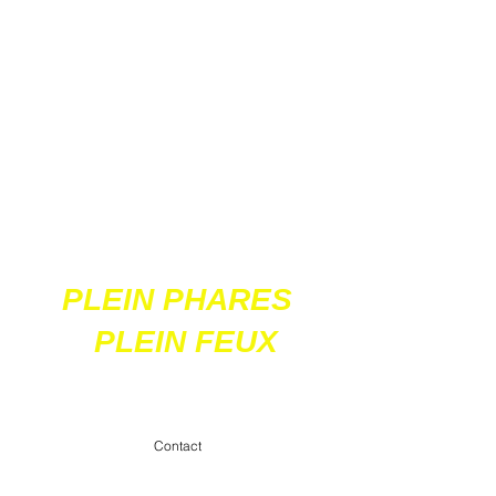
Ces 2 sites
acceptent les paiements
en ligne par carte
bancaire
PLEIN PHARES
PLEIN FEUX
contact@pleinpharespleinfeux.net
Contact