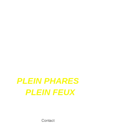
Ces 2 sites
acceptent les paiements
en ligne par carte
bancaire
PLEIN PHARES
PLEIN FEUX
contact@pleinpharespleinfeux.net
Contact