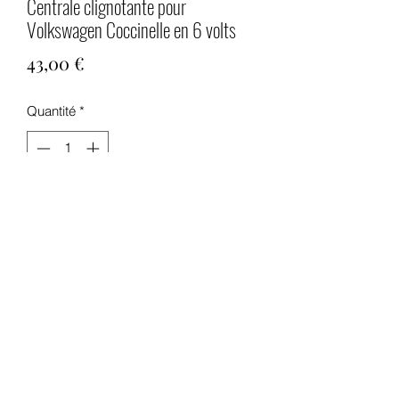
Centrale clignotante pour
Volkswagen Coccinelle en 6 volts
Prix
43,00 €
Quantité
*
Ajouter au panier
Centrale clignotante pour Volkswagen
Coccinelle en 6 volts.
Cette centrale remplace toutes les
versions anciennes de centrales
clignotantes en 6 Volts electro-
mécaniques de l'époque.
Centrale électronique à 4 broches livrée
avec patte de fixation et fil de masse.