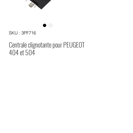
SKU : 3PF716
Centrale clignotante pour PEUGEOT
404 et 504
Prix
21,00 €
Quantité
*
Ajouter au panier
Centrale clignotante électronique pour