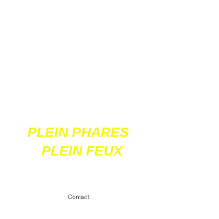
Ces 2 sites
acceptent les paiements
en ligne par carte
bancaire
PLEIN PHARES
PLEIN FEUX
contact@pleinpharespleinfeux.net
Contact