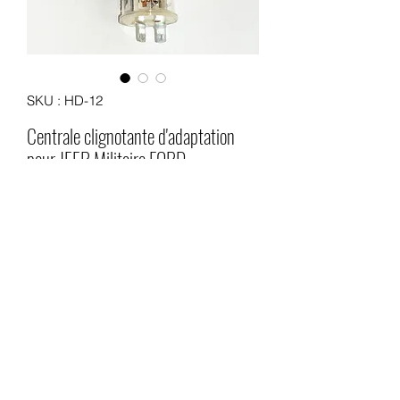
SKU : HD-12
Centrale clignotante d'adaptation
pour JEEP Militaire FORD,
HOTCHKISS et WILLYS
Prix
16,00 €
Quantité
*
Ajouter au panier