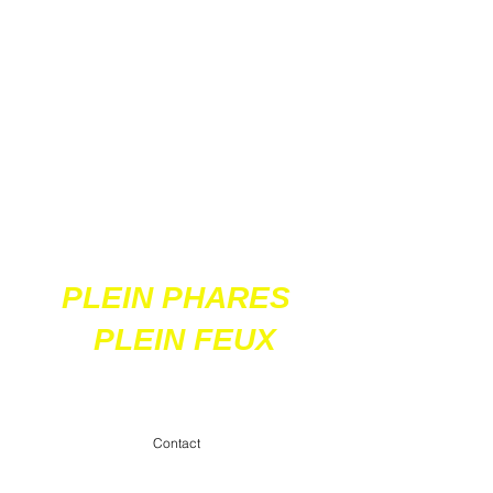
Ces 2 sites
acceptent les paiements
en ligne par carte
bancaire
PLEIN PHARES
PLEIN FEUX
contact@pleinpharespleinfeux.net
Contact