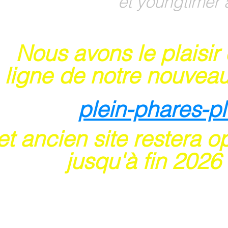
et youngtimer 
Nous avons le plaisir
 ligne de notre nouveau
plein-phares-p
t ancien site restera o
usqu'à fin 202
6
 sites acceptent les paiements en ligne par ca