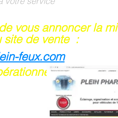
à votre service
 de vous annoncer la m
 site de vente :
lein-feux.com
pérationnel
rte bancaire