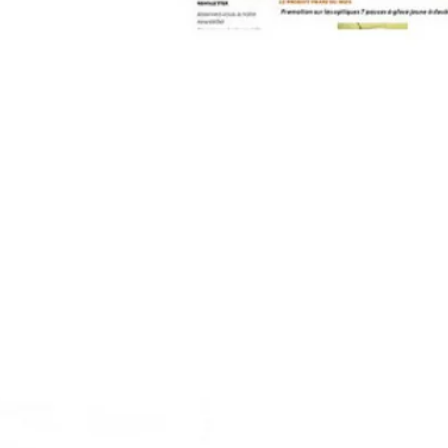
contact@pleinpharespleinfeux.net