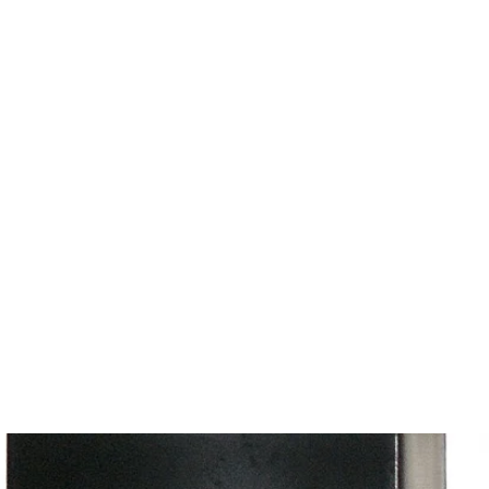
es
Phares d'origine
Plus