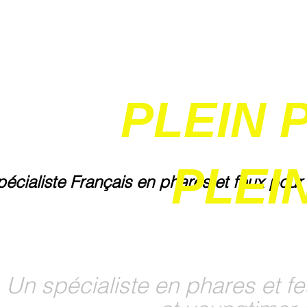
PLEIN 
PLEIN
pécialiste Français en phares et feux pour
Un spécialiste en phares et fe