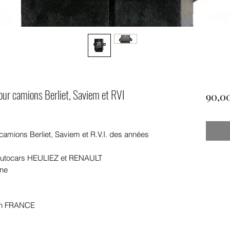
our camions Berliet, Saviem et RVI
90,0
 camions Berliet, Saviem et R.V.I. des années
 autocars HEULIEZ et RENAULT
ine
 in FRANCE