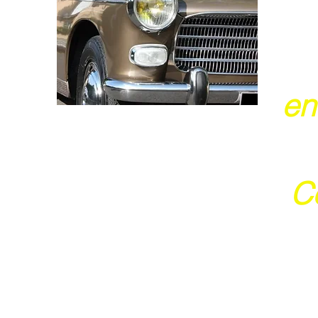
en
Ce
j
Ces 2