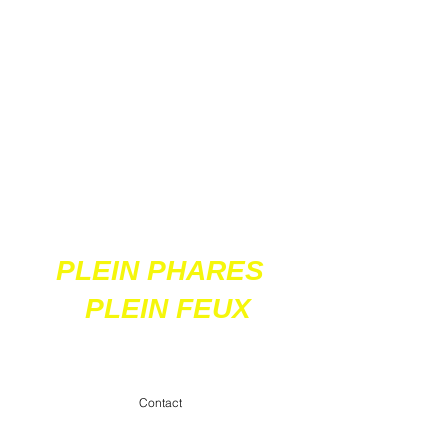
Ces 2 sites
acceptent les paiements
en ligne par carte
bancaire
PLEIN PHARES
PLEIN FEUX
contact@pleinpharespleinfeux.net
Contact