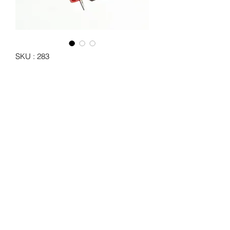
SKU : 283
Centrale clignotante 12 Volts
spéciale LED
Prix
26,00 €
Quantité
*
Ajouter au panier
Centrale clignotante 12 Volts 3 broches