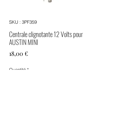
SKU : 3PF359
Centrale clignotante 12 Volts pour
AUSTIN MINI
Prix
18,00 €
Quantité
*
Ajouter au panier
Centrale clignotante 12 Volts pour
AUSTIN MINI pour tous modèles de
1992 à 2000