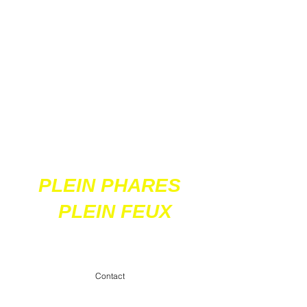
Ces 2 sites
acceptent les paiements
en ligne par carte
bancaire
PLEIN PHARES
PLEIN FEUX
contact@pleinpharespleinfeux.net
Contact