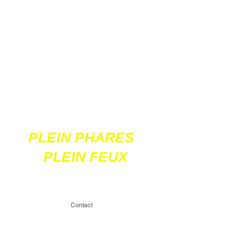
Ces 2 sites
acceptent les paiements
en ligne par carte
bancaire
PLEIN PHARES
PLEIN FEUX
contact@pleinpharespleinfeux.net
Contact