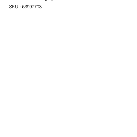
SKU : 63997703
Caches pour phares 750 SEV-
MARCHAL
Prix
60,00 €
Quantité
*
Ajouter au panier
Jeu de 2 caches de phares pour la
gamme 750 SEV-MARCHAL
Caches blanc avec lettrage noir
Caches neufs d'époque et d'origine.