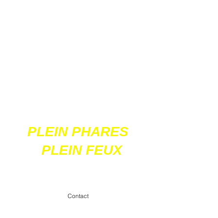
Ces 2 sites
acceptent les paiements
en ligne par carte
bancaire
PLEIN PHARES
PLEIN FEUX
contact@pleinpharespleinfeux.net
Contact