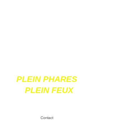
Ces 2 sites
acceptent les paiements
en ligne par carte
bancaire
PLEIN PHARES
PLEIN FEUX
contact@pleinpharespleinfeux.net
Contact