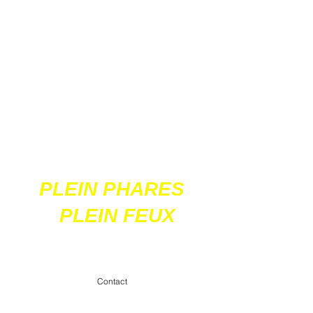
Ces 2 sites
acceptent les paiements
en ligne par carte
bancaire
PLEIN PHARES
PLEIN FEUX
contact@pleinpharespleinfeux.net
Contact