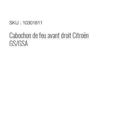
SKU : 10301811
Cabochon de feu avant droit Citroën
GS/GSA
Prix
27,00 €
Quantité
*
Ajouter au panier
Cabochon de feu avant pour Citroën
GS/GSA
Côté droit