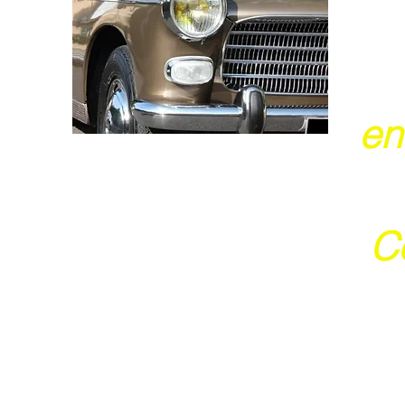
en
Ce
j
Ces 2