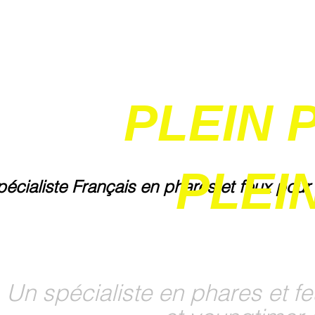
PLEIN 
PLEIN
pécialiste Français en phares et feux pour
Un spécialiste en phares et fe