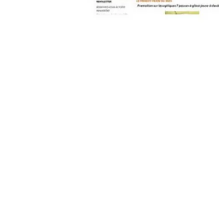
contact@pleinpharespleinfeux.net