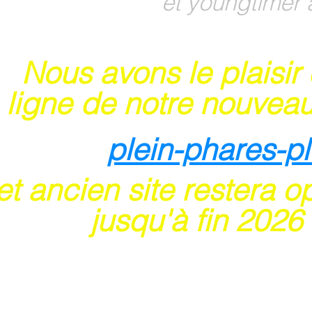
et youngtimer 
Nous avons le plaisir
 ligne de notre nouveau
plein-phares-p
t ancien site restera o
usqu'à fin 202
6
 sites acceptent les paiements en ligne par ca