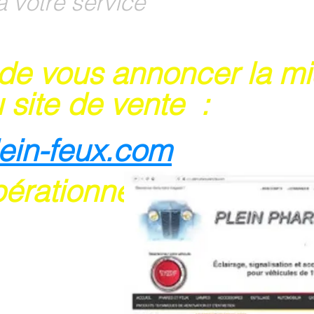
à votre service
 de vous annoncer la m
 site de vente :
lein-feux.com
pérationnel
rte bancaire