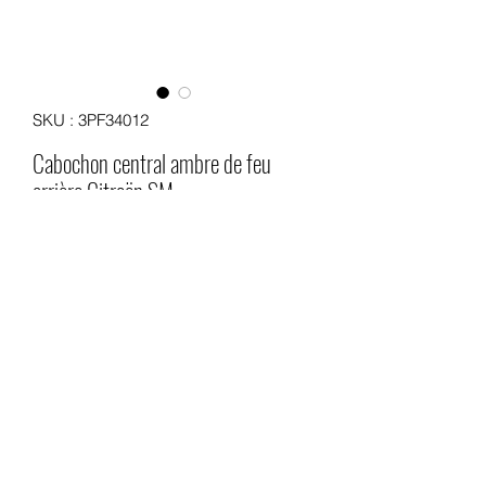
SKU : 3PF34012
Cabochon central ambre de feu
arrière Citroën SM
Prix
300,00 €
Quantité
*
Ajouter au panier
Cabochon central ambre pour feu