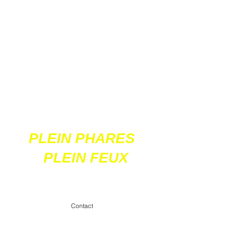
Ces 2 sites
acceptent les paiements
en ligne par carte
bancaire
PLEIN PHARES
PLEIN FEUX
contact@pleinpharespleinfeux.net
Contact