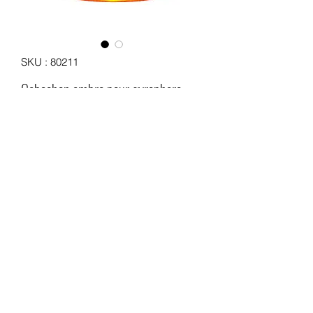
SKU : 80211
Cabochon ambre pour gyrophare
AJBA type MEGALUX
Prix
19,00 €
Quantité
*
Ajouter au panier
Cabochon ambre de gyrophare AJBA
type MEGALUX