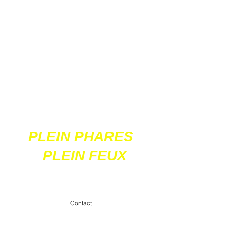
Ces 2 sites
acceptent les paiements
en ligne par carte
bancaire
PLEIN PHARES
PLEIN FEUX
contact@pleinpharespleinfeux.net
Contact