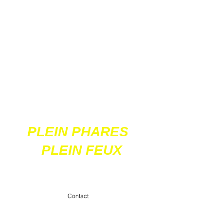
Ces 2 sites
acceptent les paiements
en ligne par carte
bancaire
PLEIN PHARES
PLEIN FEUX
contact@pleinpharespleinfeux.net
Contact