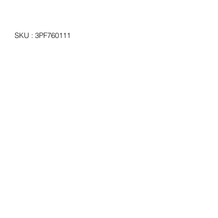
SKU : 3PF760111
Bras de rétroviseur universel pour
utilitaires, petits camions et
tracteurs
Prix
55,00 €
Quantité
*
Ajouter au panier
Bras de rétroviseur universel pour
utilitaires, petits camions et tracteurs.