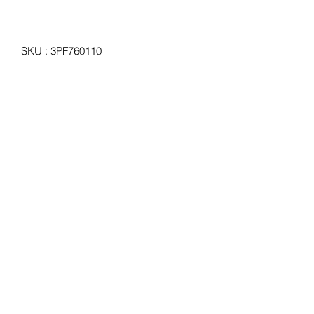
SKU : 3PF760110
Bras de rétroviseur universel pour
utilitaires, petits camions et
tracteurs
Prix
55,00 €
Quantité
*
Ajouter au panier
Bras de rétroviseur universel pour
utilitaires, petits camions et tracteurs.