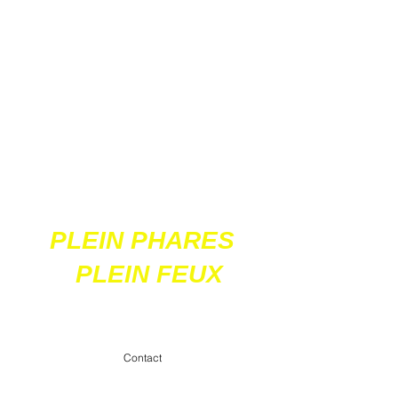
Ces 2 sites
acceptent les paiements
en ligne par carte
bancaire
PLEIN PHARES
PLEIN FEUX
contact@pleinpharespleinfeux.net
Contact